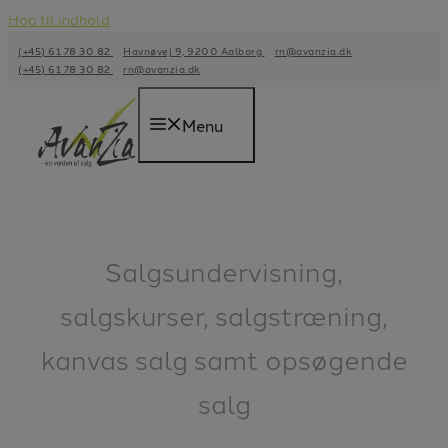
Hop til indhold
(+45) 61 78 30 82
Havnøvej 9, 9200 Aalborg
rn@avanzia.dk
(+45) 61 78 30 82
rn@avanzia.dk
Menu
Salgsundervisning,
salgskurser, salgstræning,
kanvas salg samt opsøgende
salg