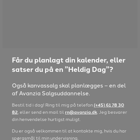
Læs mere her
Får du planlagt din kalender, eller
satser du på en ”Heldig Dag”?
Også kanvassalg skal planlægges – en del
af Avanzia Salgsuddannelse.
Bestil tid i dag! Ring til mig på telefon
(+45) 61 78 30
82
, eller send en mail til
rn@avanzia.dk
. Jeg besvarer
din henvendelse hurtigst muligt.
Du er også velkommen til at kontakte mig, hvis du har
spørgsmål til min undervisning.